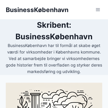
Fortsæt
BusinessKøbenhavn
til
indhold
Skribent:
BusinessKøbenhavn
BusinessKøbenhavn har til formål at skabe øget
værdi for virksomheder i Københavns kommune.
Ved at samarbejde bringer vi virksomhedernes
gode historier frem til overfladen og styrker deres
markedsføring og udvikling.