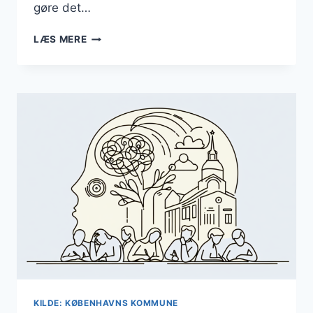
gøre det…
KØBENHAVNS
LÆS MERE
KOMMUNE
VIL
MINDSKE
AFFALD
VED
FLYTNINGER
KILDE: KØBENHAVNS KOMMUNE