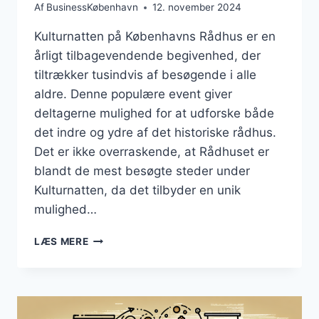
Af
BusinessKøbenhavn
12. november 2024
Kulturnatten på Københavns Rådhus er en
årligt tilbagevendende begivenhed, der
tiltrækker tusindvis af besøgende i alle
aldre. Denne populære event giver
deltagerne mulighed for at udforske både
det indre og ydre af det historiske rådhus.
Det er ikke overraskende, at Rådhuset er
blandt de mest besøgte steder under
Kulturnatten, da det tilbyder en unik
mulighed…
KULTURNAT
LÆS MERE
PÅ
KØBENHAVNS
RÅDHUS
|
KØBENHAVNS