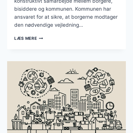
konstruktivt samarbejde mellem borgere,
bisiddere og kommunen. Kommunen har
ansvaret for at sikre, at borgerne modtager
den nødvendige vejledning…
FOKUS
LÆS MERE
PÅ
BISIDDERE
|
KØBENHAVNS
KOMMUNE