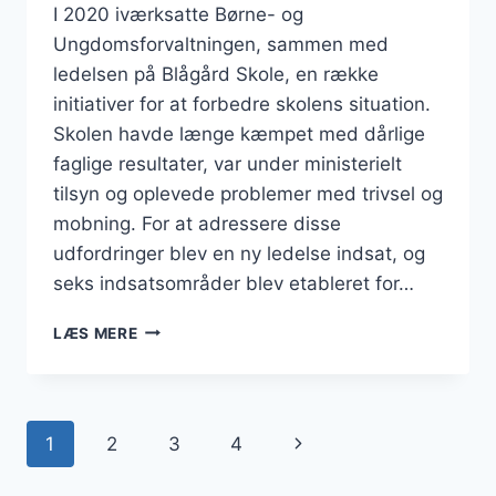
I 2020 iværksatte Børne- og
Ungdomsforvaltningen, sammen med
ledelsen på Blågård Skole, en række
initiativer for at forbedre skolens situation.
Skolen havde længe kæmpet med dårlige
faglige resultater, var under ministerielt
tilsyn og oplevede problemer med trivsel og
mobning. For at adressere disse
udfordringer blev en ny ledelse indsat, og
seks indsatsområder blev etableret for…
ORIENTERING
LÆS MERE
OM
BLÅGÅRD
SKOLE
|
Side
Næste
1
2
3
4
KØBENHAVNS
KOMMUNE
navigation
side