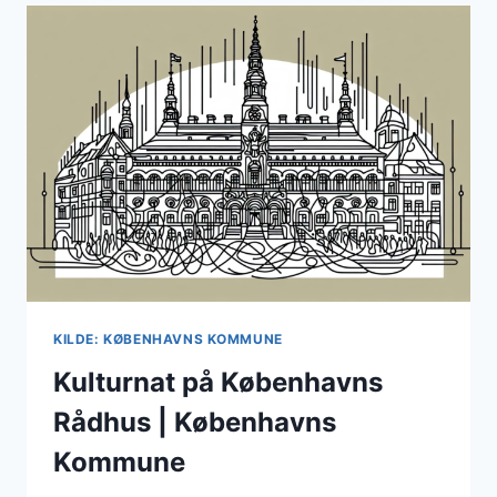
SØGE
OM
MIDLER
TIL
SÆRPULJER
KILDE: KØBENHAVNS KOMMUNE
Kulturnat på Københavns
Rådhus | Københavns
Kommune