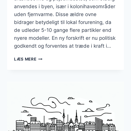
anvendes i byen, især i kolonihaveområder
uden fjernvarme. Disse ældre ovne
bidrager betydeligt til lokal forurening, da
de udleder 5-10 gange flere partikler end
nyere modeller. En ny forskrift er nu politisk
godkendt og forventes at træde i kraft i…
FORBUD
LÆS MERE
MOD
ÆLDRE
BRÆNDEOVNE:
NU
ER
DE
NYE
REGLER
FOR
BRÆNDEOVNE
KLAR