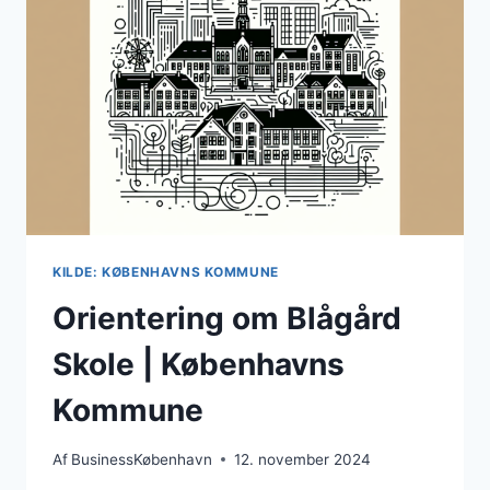
AT
HÅNDTERE
STRESS,
ANGST
OG
DEPRESSION
KILDE: KØBENHAVNS KOMMUNE
Orientering om Blågård
Skole | Københavns
Kommune
Af
BusinessKøbenhavn
12. november 2024