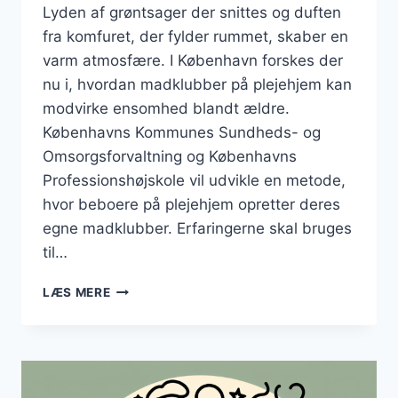
Lyden af grøntsager der snittes og duften
fra komfuret, der fylder rummet, skaber en
varm atmosfære. I København forskes der
nu i, hvordan madklubber på plejehjem kan
modvirke ensomhed blandt ældre.
Københavns Kommunes Sundheds- og
Omsorgsforvaltning og Københavns
Professionshøjskole vil udvikle en metode,
hvor beboere på plejehjem opretter deres
egne madklubber. Erfaringerne skal bruges
til…
KØBENHAVN
LÆS MERE
VIL
UNDERSØGE,
HVORDAN
MADKLUBBER
VÆRNER