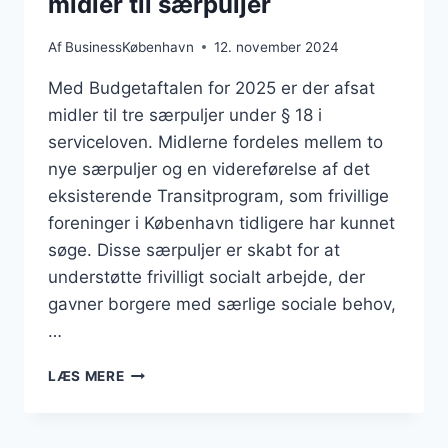
midler til særpuljer
Af
BusinessKøbenhavn
12. november 2024
Med Budgetaftalen for 2025 er der afsat
midler til tre særpuljer under § 18 i
serviceloven. Midlerne fordeles mellem to
nye særpuljer og en videreførelse af det
eksisterende Transitprogram, som frivillige
foreninger i København tidligere har kunnet
søge. Disse særpuljer er skabt for at
understøtte frivilligt socialt arbejde, der
gavner borgere med særlige sociale behov,
…
NU
LÆS MERE
KAN
FRIVILLIGE
ORGANISATIONER