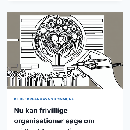
HAR
STOR
BETYDNING
FOR
DEN,
JEG
ER
SOM
VOKSEN
KILDE: KØBENHAVNS KOMMUNE
Nu kan frivillige
organisationer søge om