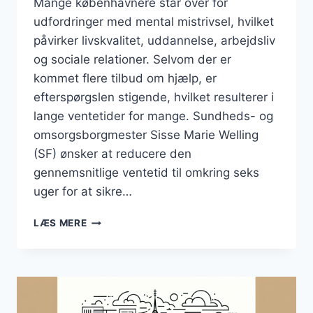
Mange københavnere står over for
udfordringer med mental mistrivsel, hvilket
påvirker livskvalitet, uddannelse, arbejdsliv
og sociale relationer. Selvom der er
kommet flere tilbud om hjælp, er
efterspørgslen stigende, hvilket resulterer i
lange ventetider for mange. Sundheds- og
omsorgsborgmester Sisse Marie Welling
(SF) ønsker at reducere den
gennemsnitlige ventetid til omkring seks
uger for at sikre…
KØBENHAVNERE
LÆS MERE
VENTER
FOR
LÆNGE
PÅ
HJÆLP
TIL