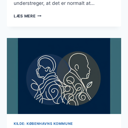
understreger, at det er normalt at…
UNGE
LÆS MERE
PÅ
KØBENHAVNSKE
UNGDOMSUDDANNELSER
FÅR
‘MENTAL
SUNDHED’
PÅ
SKOLESKEMAET
KILDE: KØBENHAVNS KOMMUNE