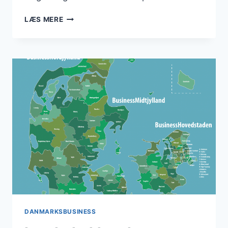
FORRETNINGSPLANEN
LÆS MERE
ER
KLAR
DANMARKSBUSINESS