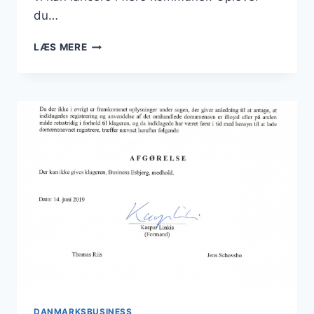
du…
DANMARKSBUSINESS
LÆS MERE
ER
FLYTTET
TIL
NY
OG
HURTIG
SERVER
DANMARKSBUSINESS