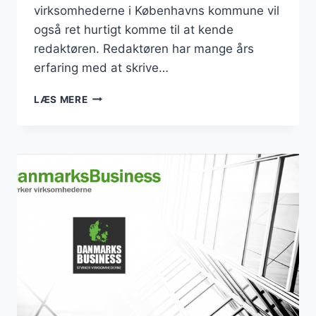
virksomhederne i Københavns kommune vil
også ret hurtigt komme til at kende
redaktøren. Redaktøren har mange års
erfaring med at skrive…
DANMARKSBUSINESS
LÆS MERE
ER
KOMMET
TÆTTERE
PÅ
REDAKTØREN
TIL
NYHEDSMEDIET