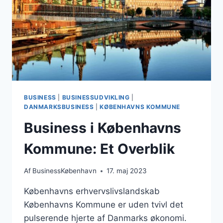
BUSINESS
|
BUSINESSUDVIKLING
|
DANMARKSBUSINESS
|
KØBENHAVNS KOMMUNE
Business i Københavns
Kommune: Et Overblik
Af
BusinessKøbenhavn
17. maj 2023
Københavns erhvervslivslandskab
Københavns Kommune er uden tvivl det
pulserende hjerte af Danmarks økonomi.