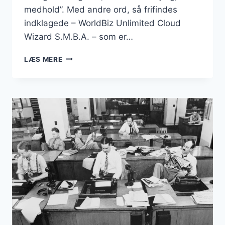
medhold”. Med andre ord, så frifindes
indklagede – WorldBiz Unlimited Cloud
Wizard S.M.B.A. – som er…
DOMÆNET
LÆS MERE
“BUSINESSESBJERG.DK”
FORBLIVER
EN
DEL
AF
DANMARKSBUSINESS