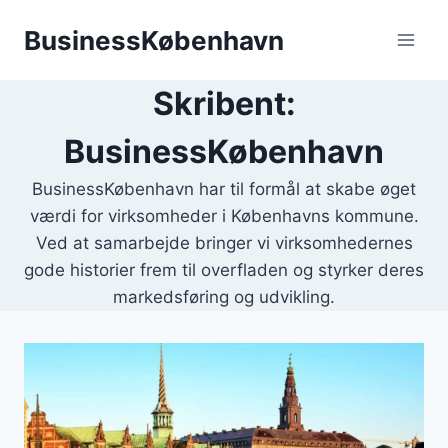
Fortsæt
BusinessKøbenhavn
til
indhold
Skribent:
BusinessKøbenhavn
BusinessKøbenhavn har til formål at skabe øget
værdi for virksomheder i Københavns kommune.
Ved at samarbejde bringer vi virksomhedernes
gode historier frem til overfladen og styrker deres
markedsføring og udvikling.