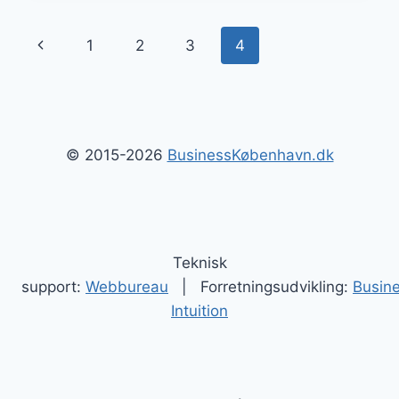
Side
Forrige
1
2
3
4
navigation
side
© 2015-2026
BusinessKøbenhavn.dk
Teknisk
support:
Webbureau
| Forretningsudvikling:
Busin
Intuition