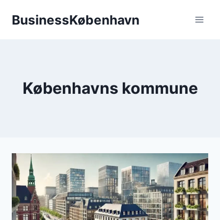
Fortsæt
BusinessKøbenhavn
til
indhold
Københavns kommune