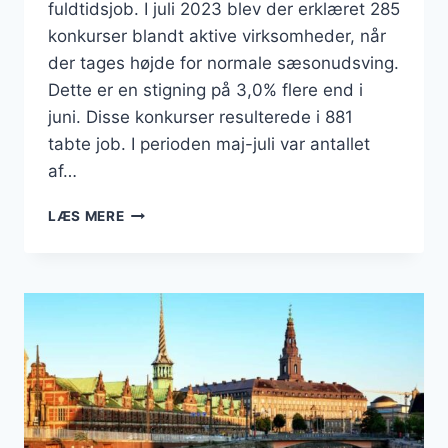
fuldtidsjob. I juli 2023 blev der erklæret 285
konkurser blandt aktive virksomheder, når
der tages højde for normale sæsonudsving.
Dette er en stigning på 3,0% flere end i
juni. Disse konkurser resulterede i 881
tabte job. I perioden maj-juli var antallet
af…
AKTIVE
LÆS MERE
VIRKSOMHEDER:
HØJESTE
ANTAL
KONKURSER
I
12
MÅNEDER