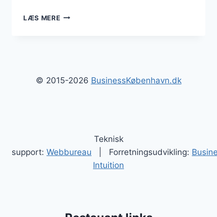
NY
LÆS MERE
BUSINESS
I
KØBENHAVN
© 2015-2026
BusinessKøbenhavn.dk
Teknisk
support:
Webbureau
| Forretningsudvikling:
Busin
Intuition