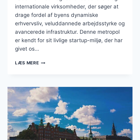
internationale virksomheder, der søger at
drage fordel af byens dynamiske
erhvervsliv, veluddannede arbejdsstyrke og
avancerede infrastruktur. Denne metropol
er kendt for sit livlige startup-miljø, der har
givet os…
BUSINESS
LÆS MERE
I
KØBENHAVNS
KOMMUNE:
ET
OVERBLIK