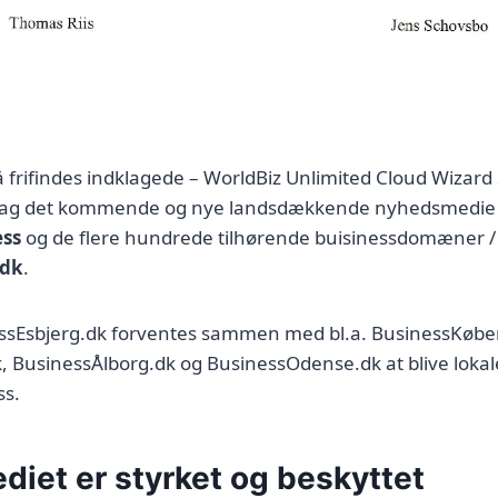
 frifindes indklagede – WorldBiz Unlimited Cloud Wizard 
r bag det kommende og nye landsdækkende nyhedsmedie
ss
og de flere hundrede tilhørende buisinessdomæner / 
.dk
.
sEsbjerg.dk forventes sammen med bl.a. BusinessKøbe
 BusinessÅlborg.dk og BusinessOdense.dk at blive lokale
s.
iet er styrket og beskyttet