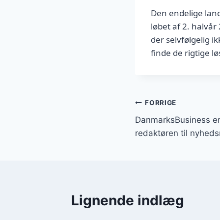
Den endelige lan
løbet af 2. halvå
der selvfølgelig 
finde de rigtige 
Indlægsnavi
FORRIGE
DanmarksBusiness er
redaktøren til nyhed
Lignende indlæg