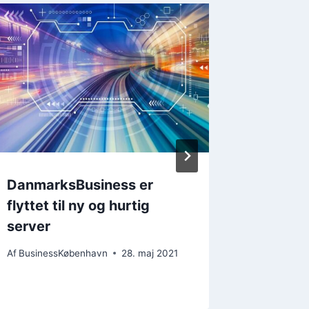
DanmarksBusiness er
Aktive
flyttet til ny og hurtig
Højeste
server
12 mån
Af
BusinessKøbenhavn
28. maj 2021
Af
Busines
7. august 