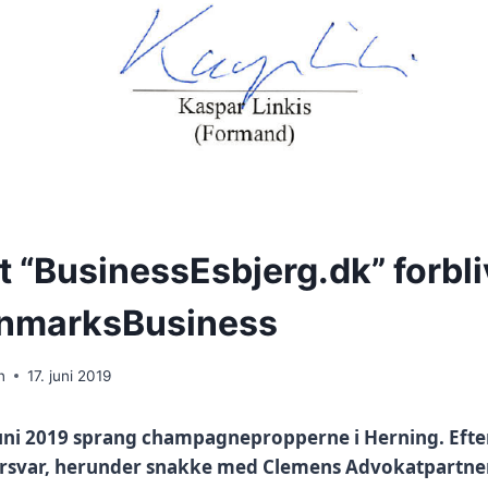
“BusinessEsbjerg.dk” forbli
anmarksBusiness
n
17. juni 2019
uni 2019 sprang champagnepropperne i Herning. Efter
rsvar, herunder snakke med Clemens Advokatpartner