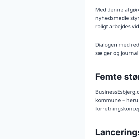
Med denne afgøre
nyhedsmedie styr
roligt arbejdes v
Dialogen med red
sælger og journali
Femte stø
BusinessEsbjerg.d
kommune – herunde
forretningskoncep
Lancering