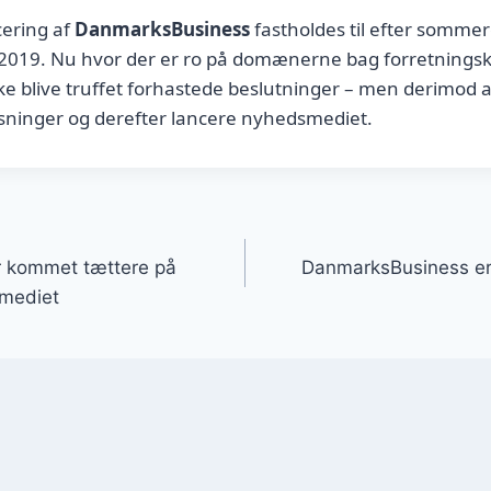
cering af
DanmarksBusiness
fastholdes til efter sommer
r 2019. Nu hvor der er ro på domænerne bag forretningsk
ikke blive truffet forhastede beslutninger – men derimod 
løsninger og derefter lancere nyhedsmediet.
gation
 kommet tættere på
DanmarksBusiness er fl
smediet