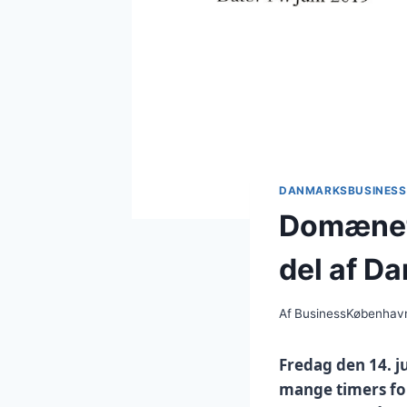
DANMARKSBUSINESS
Domænet 
del af D
Af
BusinessKøbenhav
Fredag den 14. j
mange timers fo