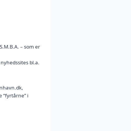
S.M.B.A. – som er
nyhedssites bl.a.
nhavn.dk,
 “fyrtårne” i