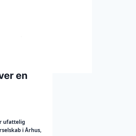
ver en
 ufattelig
selskab i Århus,