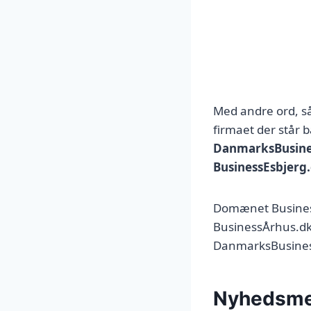
Med andre ord, så
firmaet der stå
DanmarksBusine
BusinessEsbjerg
Domænet Busines
BusinessÅrhus.dk,
DanmarksBusines
Nyhedsmed