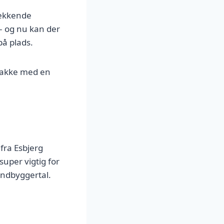
dækkende
– og nu kan der
på plads.
snakke med en
fra Esbjerg
uper vigtig for
indbyggertal.