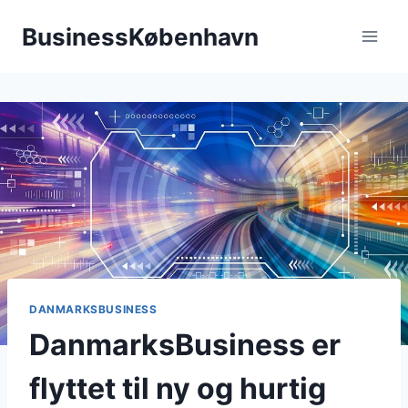
Fortsæt
BusinessKøbenhavn
til
indhold
DANMARKSBUSINESS
DanmarksBusiness er
flyttet til ny og hurtig