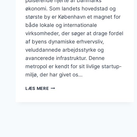
pulserende hjerte af Danmarks
økonomi. Som landets hovedstad og
største by er København et magnet for
både lokale og internationale
virksomheder, der søger at drage fordel
af byens dynamiske erhvervsliv,
veluddannede arbejdsstyrke og
avancerede infrastruktur. Denne
metropol er kendt for sit livlige startup-
miljø, der har givet os…
BUSINESS
LÆS MERE
I
KØBENHAVNS
KOMMUNE:
ET
OVERBLIK