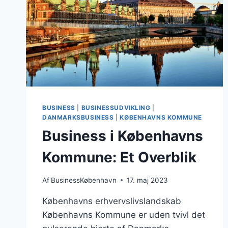
BUSINESS
|
BUSINESSUDVIKLING
|
DANMARKSBUSINESS
|
KØBENHAVNS KOMMUNE
Business i Københavns
Kommune: Et Overblik
Af
BusinessKøbenhavn
17. maj 2023
Københavns erhvervslivslandskab
Københavns Kommune er uden tvivl det