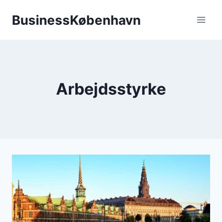
Fortsæt
BusinessKøbenhavn
til
indhold
Arbejdsstyrke