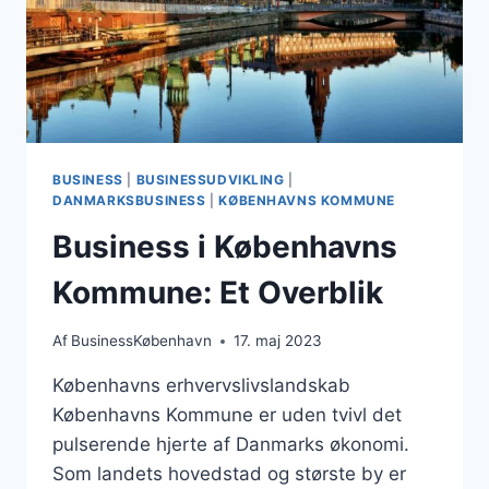
BUSINESS
|
BUSINESSUDVIKLING
|
DANMARKSBUSINESS
|
KØBENHAVNS KOMMUNE
Business i Københavns
Kommune: Et Overblik
Af
BusinessKøbenhavn
17. maj 2023
Københavns erhvervslivslandskab
Københavns Kommune er uden tvivl det
pulserende hjerte af Danmarks økonomi.
Som landets hovedstad og største by er