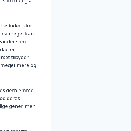
p, som nu også
t kvinder ikke
, da meget kan
kvinder som
 dag er
rset tilbyder
g meget mere og
tages derhjemme
, og deres
lige gener, men