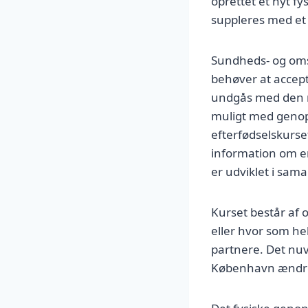
oprettet et nyt f
suppleres med et 
Sundheds- og omso
behøver at accept
undgås med den re
muligt med genopt
efterfødselskurset
information om e
er udviklet i sa
Kurset består af 
eller hvor som hel
partnere. Det nuv
København ændrer 