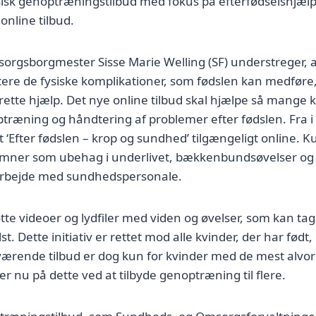
ysisk genoptræningstilbud med fokus på efterfødselshjæl
online tilbud.
rgsborgmester Sisse Marie Welling (SF) understreger, a
ere de fysiske komplikationer, som fødslen kan medføre
tte hjælp. Det nye online tilbud skal hjælpe så mange 
ræning og håndtering af problemer efter fødslen. Fra i
 ‘Efter fødslen – krop og sundhed’ tilgængeligt online. Ku
mner som ubehag i underlivet, bækkenbundsøvelser o
marbejde med sundhedspersonale.
otte videoer og lydfiler med viden og øvelser, som kan 
st. Dette initiativ er rettet mod alle kvinder, der har født
ærende tilbud er dog kun for kvinder med de mest alvor
nu på dette ved at tilbyde genoptræning til flere.