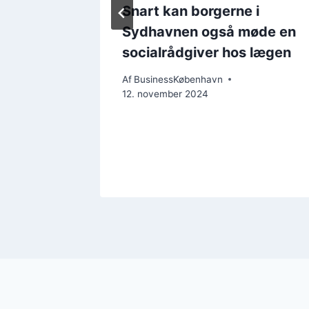
enter
Snart kan borgerne i
Sydhavnen også møde en
lp til
socialrådgiver hos lægen
ss,
Af
BusinessKøbenhavn
ssion
12. november 2024