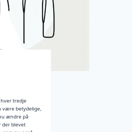
 hver tredje
n være betydelige,
l nu ændre på
 der blevet