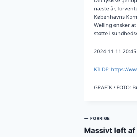
Det fysiske geno
næste år, forvente
Københavns Komm
Welling ønsker at
støtte i sundheds
2024-11-11 20:45
KILDE: https://ww
GRAFIK / FOTO: 
Indlægsnavi
FORRIGE
Massivt løft af