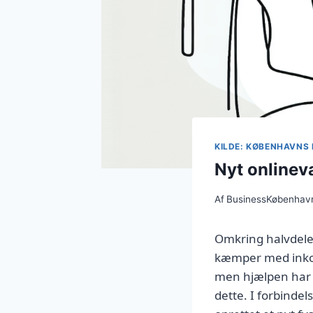
KILDE: KØBENHAVNS
Nyt onlinev
Af
BusinessKøbenhav
Omkring halvdelen
kæmper med inkont
men hjælpen har h
dette. I forbind