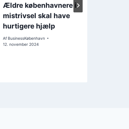
Ældre københavnere i
Nu kan
mistrivsel skal have
barn o
hurtigere hjælp
Af
Busines
11. novemb
Af
BusinessKøbenhavn
12. november 2024