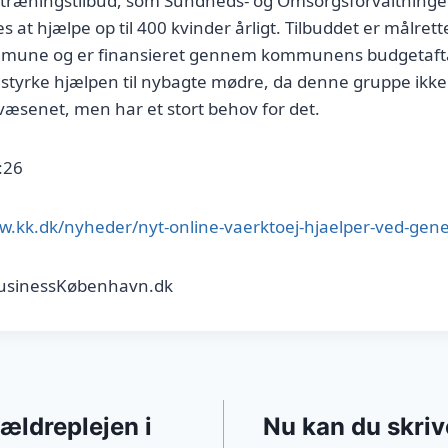
ptræningstilbud, som Sundheds- og Omsorgsforvaltningen
s at hjælpe op til 400 kvinder årligt. Tilbuddet er målrett
une og er finansieret gennem kommunens budgetaftal
 styrke hjælpen til nybagte mødre, da denne gruppe ikke f
væsenet, men har et stort behov for det.
:26
w.kk.dk/nyheder/nyt-online-vaerktoej-hjaelper-ved-gene
BusinessKøbenhavn.dk
gation
 ældreplejen i
Nu kan du skrive