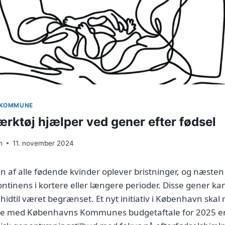
 KOMMUNE
ærktøj hjælper ved gener efter fødsel
n
11. november 2024
 af alle fødende kvinder oplever bristninger, og næsten
inens i kortere eller længere perioder. Disse gener ka
idtil været begrænset. Et nyt initiativ i København ska
else med Københavns Kommunes budgetaftale for 2025 er