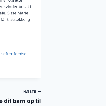
 vil oprette
et kvinder bosat i
e. Sisse Marie
år tilstrækkelig
r-efter-foedsel
NÆSTE
 dit barn op til